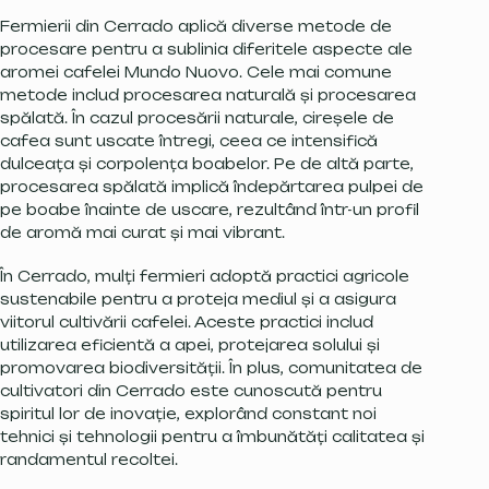
Fermierii din Cerrado aplică diverse metode de
procesare pentru a sublinia diferitele aspecte ale
aromei cafelei Mundo Nuovo. Cele mai comune
metode includ procesarea naturală și procesarea
spălată. În cazul procesării naturale, cireșele de
cafea sunt uscate întregi, ceea ce intensifică
dulceața și corpolența boabelor. Pe de altă parte,
procesarea spălată implică îndepărtarea pulpei de
pe boabe înainte de uscare, rezultând într-un profil
de aromă mai curat și mai vibrant.
În Cerrado, mulți fermieri adoptă practici agricole
sustenabile pentru a proteja mediul și a asigura
viitorul cultivării cafelei. Aceste practici includ
utilizarea eficientă a apei, protejarea solului și
promovarea biodiversității. În plus, comunitatea de
cultivatori din Cerrado este cunoscută pentru
spiritul lor de inovație, explorând constant noi
tehnici și tehnologii pentru a îmbunătăți calitatea și
randamentul recoltei.