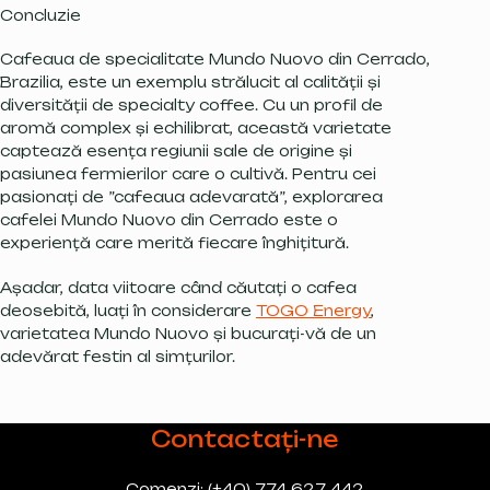
Concluzie
Cafeaua de specialitate Mundo Nuovo din Cerrado,
Brazilia, este un exemplu strălucit al calității și
diversității de specialty coffee. Cu un profil de
aromă complex și echilibrat, această varietate
captează esența regiunii sale de origine și
pasiunea fermierilor care o cultivă. Pentru cei
pasionați de ”cafeaua adevarată”, explorarea
cafelei Mundo Nuovo din Cerrado este o
experiență care merită fiecare înghițitură.
Așadar, data viitoare când căutați o cafea
deosebită, luați în considerare
TOGO Energy
,
varietatea Mundo Nuovo și bucurați-vă de un
adevărat festin al simțurilor.
Contactați-ne
Comenzi: (+40) 774 627 442