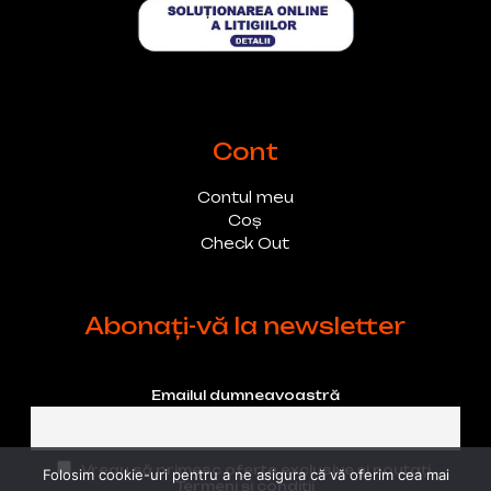
Cont
Contul meu
Coș
Check Out
Abonați-vă la newsletter
Emailul dumneavoastră
Vreau să primesc oferte exclusive și noutați.
Folosim cookie-uri pentru a ne asigura că vă oferim cea mai
Termeni și condiții