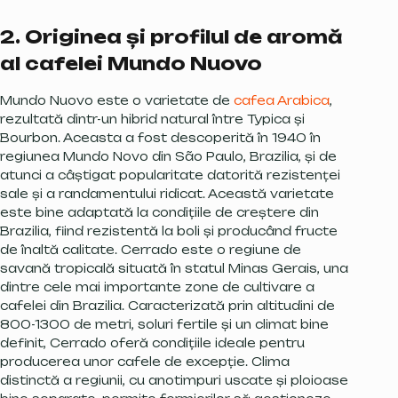
2. Originea și profilul de aromă
al cafelei Mundo Nuovo
Mundo Nuovo este o varietate de
cafea Arabica
,
rezultată dintr-un hibrid natural între Typica și
Bourbon. Aceasta a fost descoperită în 1940 în
regiunea Mundo Novo din São Paulo, Brazilia, și de
atunci a câștigat popularitate datorită rezistenței
sale și a randamentului ridicat. Această varietate
este bine adaptată la condițiile de creștere din
Brazilia, fiind rezistentă la boli și producând fructe
de înaltă calitate. Cerrado este o regiune de
savană tropicală situată în statul Minas Gerais, una
dintre cele mai importante zone de cultivare a
cafelei din Brazilia. Caracterizată prin altitudini de
800-1300 de metri, soluri fertile și un climat bine
definit, Cerrado oferă condițiile ideale pentru
producerea unor cafele de excepție. Clima
distinctă a regiunii, cu anotimpuri uscate și ploioase