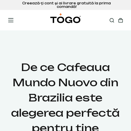
S
a
r
i
l
a
c
o
n
ț
De ce Cafeaua
i
n
Mundo Nuovo din
u
t
Brazilia este
alegerea perfectă
pentru tine