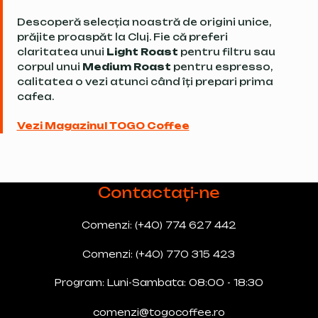
Descoperă selecția noastră de origini unice,
prăjite proaspăt la Cluj. Fie că preferi
claritatea unui
Light Roast
pentru filtru sau
corpul unui
Medium Roast
pentru espresso,
calitatea o vezi atunci când îți prepari prima
cafea.
Vezi Magazinul TOGO Coffee
Contactați-ne
Comenzi: (+40) 774 627 442
Comenzi: (+40) 770 315 423
Program: Luni-Sambata: 08:00 - 18:30
comenzi@togocoffee.ro