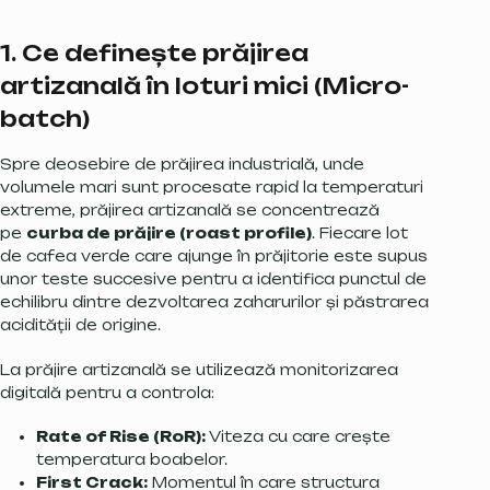
1. Ce definește prăjirea
artizanală în loturi mici (Micro-
batch)
Spre deosebire de prăjirea industrială, unde
volumele mari sunt procesate rapid la temperaturi
extreme, prăjirea artizanală se concentrează
pe
curba de prăjire (roast profile)
. Fiecare lot
de cafea verde care ajunge în prăjitorie este supus
unor teste succesive pentru a identifica punctul de
echilibru dintre dezvoltarea zaharurilor și păstrarea
acidității de origine.
La prăjire artizanală se utilizează monitorizarea
digitală pentru a controla:
Rate of Rise (RoR):
Viteza cu care crește
temperatura boabelor.
First Crack:
Momentul în care structura