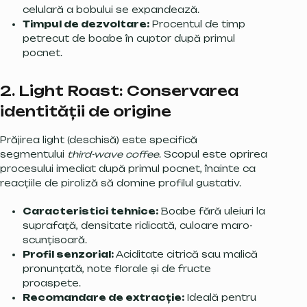
celulară a bobului se expandează.
Timpul de dezvoltare:
Procentul de timp
petrecut de boabe în cuptor după primul
pocnet.
2. Light Roast: Conservarea
identității de origine
Prăjirea light (deschisă) este specifică
segmentului
third-wave coffee
. Scopul este oprirea
procesului imediat după primul pocnet, înainte ca
reacțiile de piroliză să domine profilul gustativ.
Caracteristici tehnice:
Boabe fără uleiuri la
suprafață, densitate ridicată, culoare maro-
scunțisoară.
Profil senzorial:
Aciditate citrică sau malică
pronunțată, note florale și de fructe
proaspete.
Recomandare de extracție:
Ideală pentru