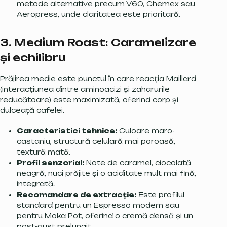
metode alternative precum V60, Chemex sau
Aeropress, unde claritatea este prioritară.
3. Medium Roast: Caramelizare
și echilibru
Prăjirea medie este punctul în care reacția Maillard
(interacțiunea dintre aminoacizi și zaharurile
reducătoare) este maximizată, oferind corp și
dulceață cafelei.
Caracteristici tehnice:
Culoare maro-
castaniu, structură celulară mai poroasă,
textură mată.
Profil senzorial:
Note de caramel, ciocolată
neagră, nuci prăjite și o aciditate mult mai fină,
integrată.
Recomandare de extracție:
Este profilul
standard pentru un Espresso modern sau
pentru Moka Pot, oferind o cremă densă și un
post-gust prelungit.