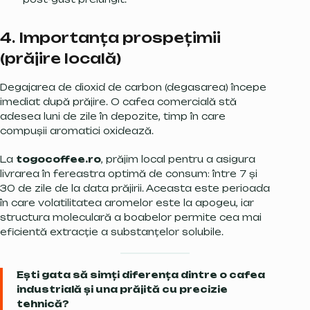
4. Importanța prospețimii
(prăjire locală)
Degajarea de dioxid de carbon (degasarea) începe
imediat după prăjire. O cafea comercială stă
adesea luni de zile în depozite, timp în care
compușii aromatici oxidează.
La
togocoffee.ro
, prăjim local pentru a asigura
livrarea în fereastra optimă de consum: între 7 și
30 de zile de la data prăjirii. Aceasta este perioada
în care volatilitatea aromelor este la apogeu, iar
structura moleculară a boabelor permite cea mai
eficientă extracție a substanțelor solubile.
Ești gata să simți diferența dintre o cafea
industrială și una prăjită cu precizie
tehnică?