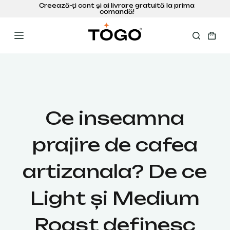
S
a
r
i
l
a
c
o
n
ț
Ce inseamna
i
n
prajire de cafea
u
t
artizanala? De ce
Light și Medium
Roast definesc