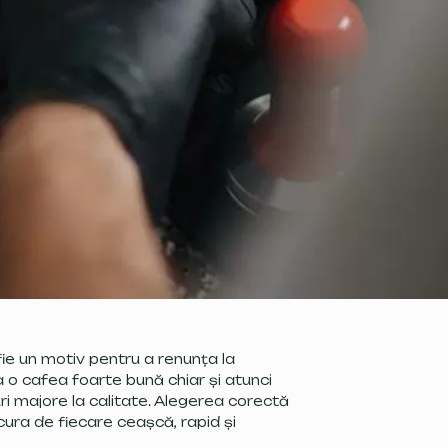
ie un motiv pentru a renunța la
 o cafea foarte bună chiar și atunci
i majore la calitate. Alegerea corectă
cura de fiecare ceașcă, rapid și