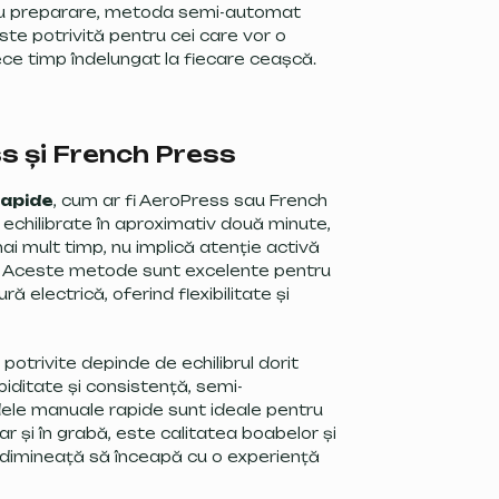
tru preparare, metoda semi-automat
ste potrivită pentru cei care vor o
ce timp îndelungat la fiecare ceașcă.
s și French Press
rapide
, cum ar fi AeroPress sau French
echilibrate în aproximativ două minute,
mai mult timp, nu implică atenție activă
n. Aceste metode sunt excelente pentru
ră electrică, oferind flexibilitate și
otrivite depinde de echilibrul dorit
piditate și consistență, semi-
dele manuale rapide sunt ideale pentru
iar și în grabă, este calitatea boabelor și
e dimineață să înceapă cu o experiență