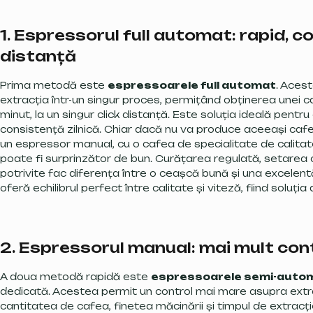
1. Espressorul full automat: rapid, co
distanță
Prima metodă este
espressoarele full automat
. Aces
extracția într-un singur proces, permițând obținerea unei ca
minut, la un singur click distanță. Este soluția ideală pentru
consistență zilnică. Chiar dacă nu va produce aceeași cafe
un espressor manual, cu o cafea de specialitate de calitate 
poate fi surprinzător de bun. Curățarea regulată, setarea c
potrivite fac diferența între o ceașcă bună și una excelent
oferă echilibrul perfect între calitate și viteză, fiind soluț
2. Espressorul manual: mai mult cont
A doua metodă rapidă este
espressoarele semi-auto
dedicată. Acestea permit un control mai mare asupra extra
cantitatea de cafea, finetea măcinării și timpul de extracț