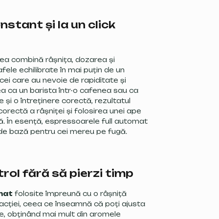
nstant și la un click
tea combină râșnița, dozarea și
fele echilibrate în mai puțin de un
 cei care au nevoie de rapiditate și
a ca un barista într-o cafenea sau ca
și o întreținere corectă, rezultatul
orectă a râșniței și folosirea unei ape
ă. În esență, espressoarele full automat
ia de bază pentru cei mereu pe fugă.
rol fără să pierzi timp
mat
folosite împreună cu o râșniță
cției, ceea ce înseamnă că poți ajusta
ie, obținând mai mult din aromele