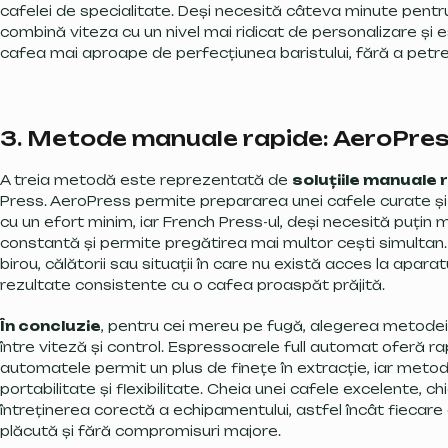
cafelei de specialitate. Deși necesită câteva minute pen
combină viteza cu un nivel mai ridicat de personalizare și e
cafea mai aproape de perfecțiunea baristului, fără a petre
3. Metode manuale rapide: AeroPres
A treia metodă este reprezentată de
soluțiile manuale 
Press. AeroPress permite prepararea unei cafele curate și 
cu un efort minim, iar French Press-ul, deși necesită puțin 
constantă și permite pregătirea mai multor cești simulta
birou, călătorii sau situații în care nu există acces la aparatu
rezultate consistente cu o cafea proaspăt prăjită.
În concluzie
, pentru cei mereu pe fugă, alegerea metodei p
între viteză și control. Espressoarele full automat oferă ra
automatele permit un plus de finețe în extracție, iar meto
portabilitate și flexibilitate. Cheia unei cafele excelente, ch
întreținerea corectă a echipamentului, astfel încât fiecar
plăcută și fără compromisuri majore.