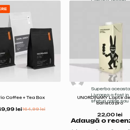
Calitate, design.
Produsul a ajuns 
ERE
Monica
(proprieta
Multumesc din suf
Bianca M
(proprie
Superba aceasta c
Livrarea a fost in
rio Coffee + Tea Box
UNORDINARY Lapte de
sfaturi calde sa
barista pro
49,99
lei
164,99
lei
22,00
lei
Adaugă o recen