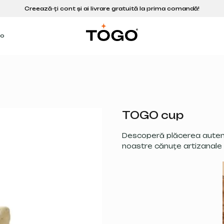
go
TOGO cup
Descoperă plăcerea auten
noastre cănuțe artizanale 