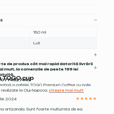
RE
150 ml
Lut
te de produs cât mai rapid datorită livrării
mai mult, la comenzile de peste 199 lei
atuită.
u
TOGO cup
 +40774627442
ntică a cafelei TOGO Premium Coffee cu noile
realizate la Cluj-Napoca.
citește mai mult
ulie 2024
Evaluat
la
5
din
5
a artizanala. Sunt foarte multumita de ea.