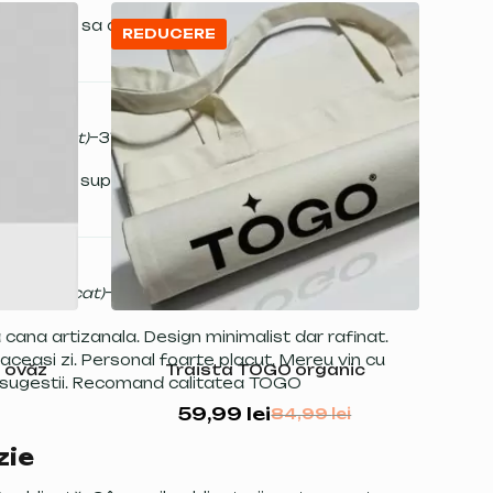
in 2 zile. O sa comand si cafea. Recomand
REDUCERE
r verificat)
–
31 iulie 2024
Evaluat
la
5
din
5
let. Este superba.
tar verificat)
–
5 august 2024
Evaluat
la
5
din
5
ana artizanala. Design minimalist dar rafinat.
 aceasi zi. Personal foarte placut. Mereu vin cu
 ovăz
Traista TOGO organic
u sugestii. Recomand calitatea TOGO
59,99
lei
84,99
lei
zie