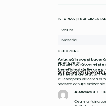
INFORMAȚII SUPLIMENTA
Volum
Material
DESCRIERE
Adaugă în coș și bucură-
RECENZII (3)
(1-2 zile lucrătoare) și 
beneficiezi de livrare gr
3 recenzii pentr
Ai nevoie de ajutor?
🌱Descoperă plăcerea aute
noastre cănuțe artizanale 
Alexandru
–
30 i
Cea mai faina can