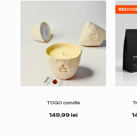
REDUC
TOGO candle
T
149,99
lei
1